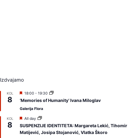
t
d
a
t
e
.
Izdvajamo
I
18:00
-
19:30
KOL
8
z
‘Memories of Humanity’ Ivana Miloglav
d
v
Galerija Flora
a
j
I
All day
KOL
a
8
z
SUSPENZIJE IDENTITETA: Margareta Lekić, Tihomir
m
d
Matijević, Josipa Stojanović, Vlatka Škoro
o
v
a