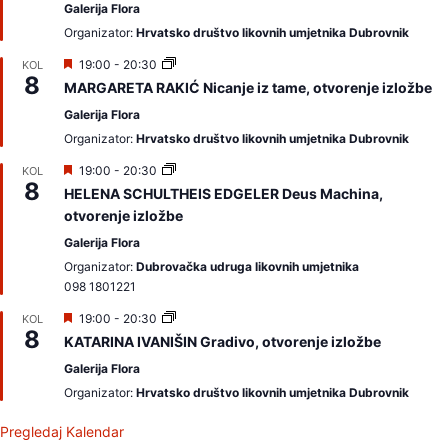
Galerija Flora
j
a
Organizator:
Hrvatsko društvo likovnih umjetnika Dubrovnik
m
o
I
19:00
-
20:30
KOL
8
z
MARGARETA RAKIĆ Nicanje iz tame, otvorenje izložbe
d
v
Galerija Flora
a
Organizator:
Hrvatsko društvo likovnih umjetnika Dubrovnik
j
a
I
19:00
-
20:30
KOL
m
8
z
o
HELENA SCHULTHEIS EDGELER Deus Machina,
d
otvorenje izložbe
v
a
Galerija Flora
j
a
Organizator:
Dubrovačka udruga likovnih umjetnika
m
098 1801221
o
I
19:00
-
20:30
KOL
8
z
KATARINA IVANIŠIN Gradivo, otvorenje izložbe
d
v
Galerija Flora
a
Organizator:
Hrvatsko društvo likovnih umjetnika Dubrovnik
j
a
m
Pregledaj Kalendar
o