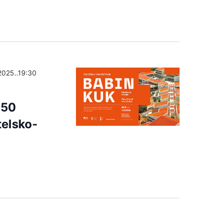
2025..19:30
 50
telsko-