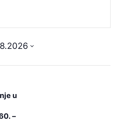
08.2026
nje u
60. –