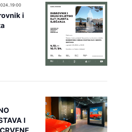
2024..19:00
ovnik i
ta
ANO
TAVA I
 CRVENE