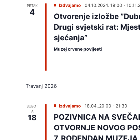
Izdvajamo
04.10.2024..19:00
-
10.11.
PETAK
4
Otvorenje izložbe ”Dubr
Drugi svjetski rat: Mjes
sjećanja”
Muzej crvene povijesti
Travanj 2026
Izdvajamo
18.04..20:00
-
21:30
SUBOT
A
POZIVNICA NA SVEČ
18
OTVORNJE NOVOG POS
7. ROĐENDAN MUZEJA