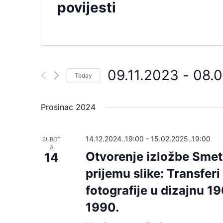
povijesti
09.11.2023
 - 
08.
Today
S
Prosinac 2024
e
l
e
14.12.2024..19:00
-
15.02.2025..19:00
SUBOT
A
c
Otvorenje izložbe Smet
14
t
prijemu slike: Transferi
d
fotografije u dizajnu 19
a
1990.
t