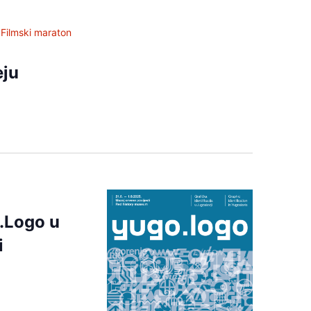
Filmski maraton
eju
.Logo u
i