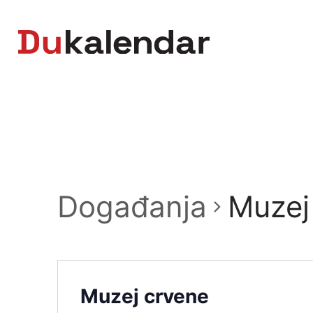
Skip
to
content
Događanja
Muzej 
Muzej crvene