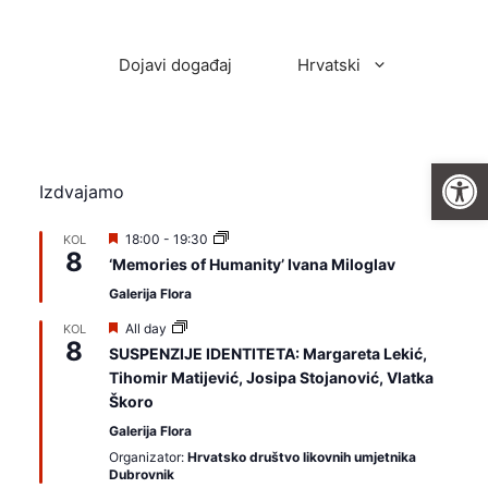
Dojavi događaj
Hrvatski
Open
Izdvajamo
I
18:00
-
19:30
KOL
8
z
‘Memories of Humanity’ Ivana Miloglav
d
v
Galerija Flora
a
j
I
All day
KOL
a
8
z
SUSPENZIJE IDENTITETA: Margareta Lekić,
m
d
Tihomir Matijević, Josipa Stojanović, Vlatka
o
v
a
Škoro
j
Galerija Flora
a
m
Organizator:
Hrvatsko društvo likovnih umjetnika
o
Dubrovnik