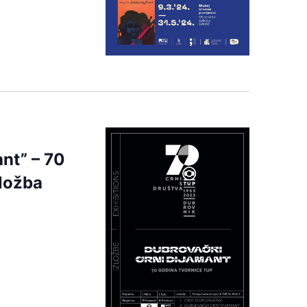
nt” – 70
zložba