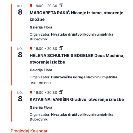
I
19:00
-
20:30
KOL
8
z
MARGARETA RAKIĆ Nicanje iz tame, otvorenje
d
izložbe
v
a
Galerija Flora
j
a
Organizator:
Hrvatsko društvo likovnih umjetnika
m
Dubrovnik
o
I
19:00
-
20:30
KOL
8
z
HELENA SCHULTHEIS EDGELER Deus Machina,
d
otvorenje izložbe
v
a
Galerija Flora
j
a
Organizator:
Dubrovačka udruga likovnih umjetnika
m
098 1801221
o
I
19:00
-
20:30
KOL
8
z
KATARINA IVANIŠIN Gradivo, otvorenje izložbe
d
v
Galerija Flora
a
Organizator:
Hrvatsko društvo likovnih umjetnika
j
Dubrovnik
a
m
o
Pregledaj Kalendar