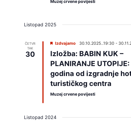
Muzej crvene povijesti
e
.
Listopad 2025
Izdvajamo
30.10.2025..19:30
-
30.11.
ČETVR
TAK
Izložba: BABIN KUK –
30
PLANIRANJE UTOPIJE:
godina od izgradnje ho
turističkog centra
Muzej crvene povijesti
Listopad 2024