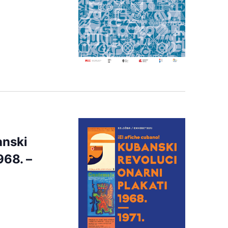
anski
968. –