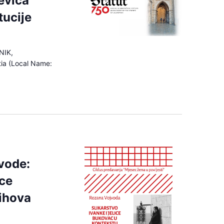
evića
tucije
NIK,
tia (Local Name:
vode:
ice
ihova