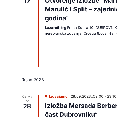
Otvorenje izložbe “Mar
17
Marulić i Split – zajedn
godina”
Lazareti, trg
Frana Supila 10, DUBROVNIK
neretvanska županija, Croatia (Local Nam
Rujan 2023
Izdvajamo
28.09.2023..09:00
-
23.10
ČETVR
TAK
Izložba Mersada Berbe
28
čast Dubrovniku”