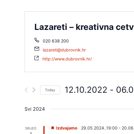
Lazareti – kreativna cet
020 638 200
lazareti@dubrovnik.hr
http://www.dubrovnik.hr/
12.10.2022
 - 
06.
Today
S
Svi 2024
e
l
e
Izdvajamo
29.05.2024..19:00
-
20.06
SRIJED
A