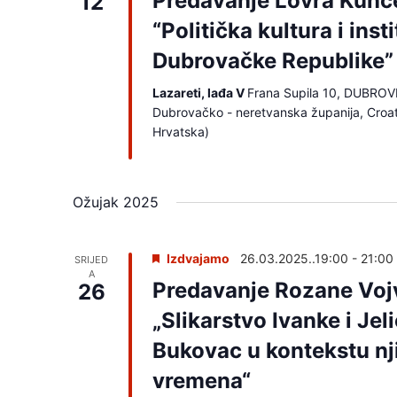
Predavanje Lovra Kunč
12
“Politička kultura i insti
Dubrovačke Republike”
Lazareti, lađa V
Frana Supila 10, DUBROV
Dubrovačko - neretvanska županija, Croa
Hrvatska)
Ožujak 2025
Izdvajamo
26.03.2025..19:00
-
21:00
SRIJED
A
Predavanje Rozane Voj
26
„Slikarstvo Ivanke i Jel
Bukovac u kontekstu nj
vremena“