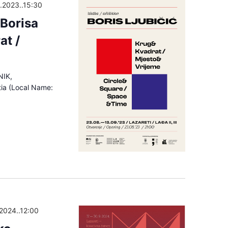
.2023..15:30
 Borisa
at /
NIK,
tia (Local Name:
2024..12:00