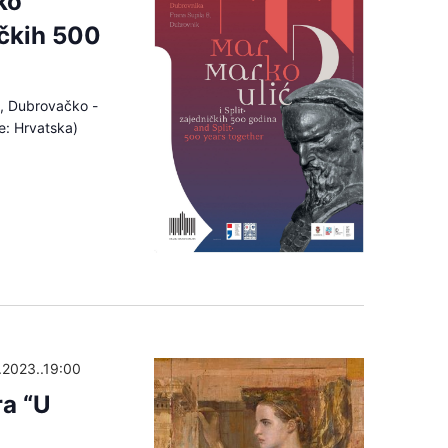
ko
ičkih 500
, Dubrovačko -
e: Hrvatska)
.2023..19:00
ra “U