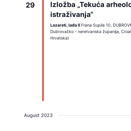
c
Izložba „Tekuća arheol
29
t
istraživanja“
d
Lazareti, lađa II
Frana Supila 10, DUBROV
a
Dubrovačko - neretvanska županija, Croa
t
Hrvatska)
e
.
August 2023