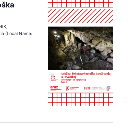
oška
NIK,
tia (Local Name: