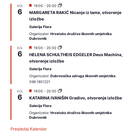
I
19:00
-
20:30
KOL
6
z
MARGARETA RAKIĆ Nicanje iz tame, otvorenje
d
izložbe
v
a
Galerija Flora
j
a
Organizator:
Hrvatsko društvo likovnih umjetnika
m
Dubrovnik
o
I
19:00
-
20:30
KOL
6
z
HELENA SCHULTHEIS EDGELER Deus Machina,
d
otvorenje izložbe
v
a
Galerija Flora
j
a
Organizator:
Dubrovačka udruga likovnih umjetnika
m
098 1801221
o
I
19:00
-
20:30
KOL
6
z
KATARINA IVANIŠIN Gradivo, otvorenje izložbe
d
v
Galerija Flora
a
Organizator:
Hrvatsko društvo likovnih umjetnika
j
Dubrovnik
a
m
o
Pregledaj Kalendar