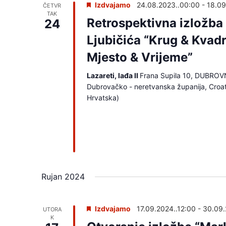
Izdvajamo
24.08.2023..00:00
-
18.09
ČETVR
TAK
Retrospektivna izložba
24
Ljubičića “Krug & Kvadr
Mjesto & Vrijeme”
Lazareti, lađa II
Frana Supila 10, DUBROV
Dubrovačko - neretvanska županija, Croa
Hrvatska)
Rujan 2024
Izdvajamo
17.09.2024..12:00
-
30.09.
UTORA
K