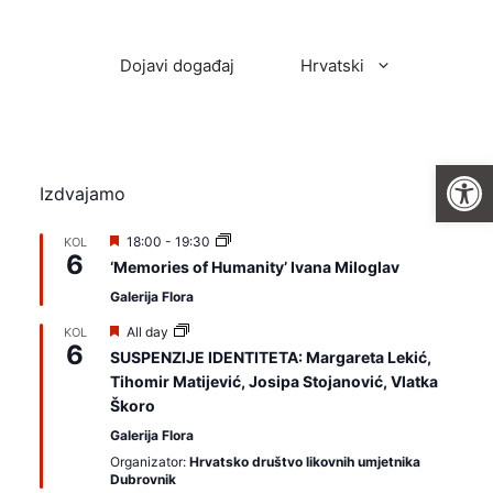
Dojavi događaj
Hrvatski
Open
Izdvajamo
I
18:00
-
19:30
KOL
6
z
‘Memories of Humanity’ Ivana Miloglav
d
v
Galerija Flora
a
j
I
All day
KOL
a
6
z
SUSPENZIJE IDENTITETA: Margareta Lekić,
m
d
Tihomir Matijević, Josipa Stojanović, Vlatka
o
v
a
Škoro
j
Galerija Flora
a
m
Organizator:
Hrvatsko društvo likovnih umjetnika
o
Dubrovnik