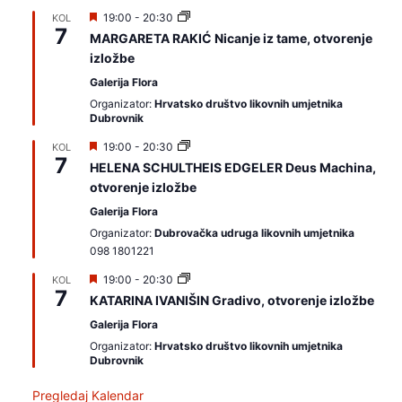
I
19:00
-
20:30
KOL
7
z
MARGARETA RAKIĆ Nicanje iz tame, otvorenje
d
izložbe
v
a
Galerija Flora
j
a
Organizator:
Hrvatsko društvo likovnih umjetnika
m
Dubrovnik
o
I
19:00
-
20:30
KOL
7
z
HELENA SCHULTHEIS EDGELER Deus Machina,
d
otvorenje izložbe
v
a
Galerija Flora
j
a
Organizator:
Dubrovačka udruga likovnih umjetnika
m
098 1801221
o
I
19:00
-
20:30
KOL
7
z
KATARINA IVANIŠIN Gradivo, otvorenje izložbe
d
v
Galerija Flora
a
Organizator:
Hrvatsko društvo likovnih umjetnika
j
Dubrovnik
a
m
o
Pregledaj Kalendar