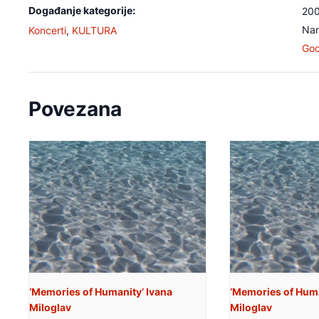
Događanje kategorije:
20
Nam
Koncerti
,
KULTURA
Goo
Povezana
‘Memories of Humanity’ Ivana
‘Memories of Huma
Miloglav
Miloglav