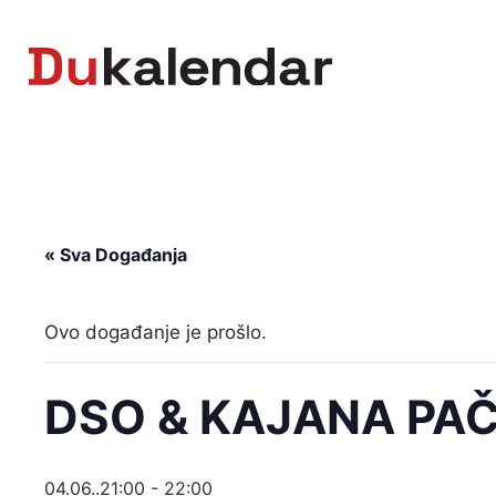
Skip
to
content
« Sva Događanja
Ovo događanje je prošlo.
DSO & KAJANA PAČK
04.06..21:00
-
22:00