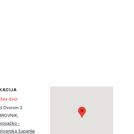
KACIJA
žev dvor
d Dvorom 3
BROVNIK
,
rovačko -
etvanska županija