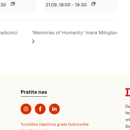
:30
21.09..18:00
-
19:30
adionici
‘Memories of Humanity’ Ivana Miloglav
Pratite nas
Du
fe
vr
Turistička zajednica grada Dubrovnika
ži