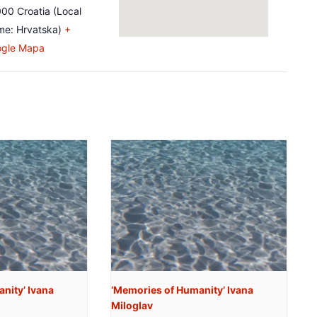
000
Croatia (Local
e: Hrvatska)
+
gle Mapa
nity’ Ivana
‘Memories of Humanity’ Ivana
Miloglav