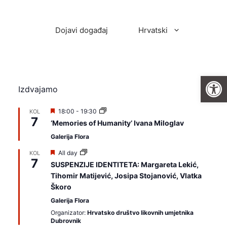
Dojavi događaj
Hrvatski
Open
Izdvajamo
I
18:00
-
19:30
KOL
7
z
‘Memories of Humanity’ Ivana Miloglav
d
v
Galerija Flora
a
j
I
All day
KOL
a
7
z
SUSPENZIJE IDENTITETA: Margareta Lekić,
m
d
Tihomir Matijević, Josipa Stojanović, Vlatka
o
v
a
Škoro
j
Galerija Flora
a
m
Organizator:
Hrvatsko društvo likovnih umjetnika
o
Dubrovnik