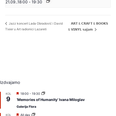
21.09..18:00
-
19:30
𝗔𝗥𝗧 & 𝗖𝗥𝗔𝗙𝗧 & 𝗕𝗢𝗢𝗞𝗦
Jazz koncert Lada Obradović i David
Tixier u Art radionici Lazareti
& 𝗩𝗜𝗡𝗬𝗟 𝘀𝗮𝗷𝗮𝗺
Izdvajamo
I
18:00
-
19:30
KOL
9
z
‘Memories of Humanity’ Ivana Miloglav
d
v
Galerija Flora
a
j
I
All day
KOL