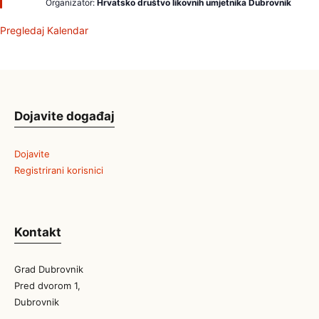
Organizator:
Hrvatsko društvo likovnih umjetnika Dubrovnik
j
a
m
Pregledaj Kalendar
o
Dojavite događaj
Dojavite
Registrirani korisnici
Kontakt
Grad Dubrovnik
Pred dvorom 1,
Dubrovnik