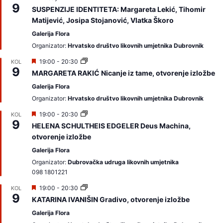
a
9
z
SUSPENZIJE IDENTITETA: Margareta Lekić, Tihomir
m
d
Matijević, Josipa Stojanović, Vlatka Škoro
o
v
a
Galerija Flora
j
a
Organizator:
Hrvatsko društvo likovnih umjetnika Dubrovnik
m
o
I
19:00
-
20:30
KOL
9
z
MARGARETA RAKIĆ Nicanje iz tame, otvorenje izložbe
d
v
Galerija Flora
a
Organizator:
Hrvatsko društvo likovnih umjetnika Dubrovnik
j
a
I
19:00
-
20:30
KOL
m
9
z
o
HELENA SCHULTHEIS EDGELER Deus Machina,
d
otvorenje izložbe
v
a
Galerija Flora
j
a
Organizator:
Dubrovačka udruga likovnih umjetnika
m
098 1801221
o
I
19:00
-
20:30
KOL
9
z
KATARINA IVANIŠIN Gradivo, otvorenje izložbe
d
v
Galerija Flora
a