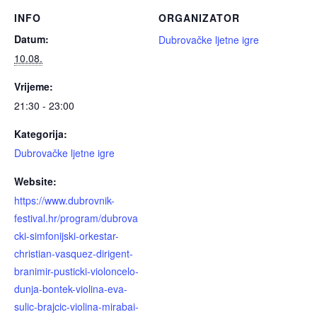
INFO
ORGANIZATOR
Datum:
Dubrovačke ljetne igre
10.08.
Vrijeme:
21:30 - 23:00
Kategorija:
Dubrovačke ljetne igre
Website:
https://www.dubrovnik-
festival.hr/program/dubrova
cki-simfonijski-orkestar-
christian-vasquez-dirigent-
branimir-pusticki-violoncelo-
dunja-bontek-violina-eva-
sulic-brajcic-violina-mirabai-