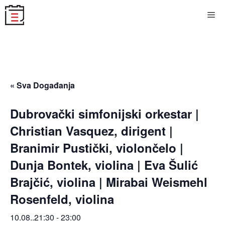
Skip
Me
to
content
« Sva Događanja
Dubrovački simfonijski orkestar |
Christian Vasquez, dirigent |
Branimir Pustički, violončelo |
Dunja Bontek, violina | Eva Šulić
Brajčić, violina | Mirabai Weismehl
Rosenfeld, violina
10.08..21:30
-
23:00