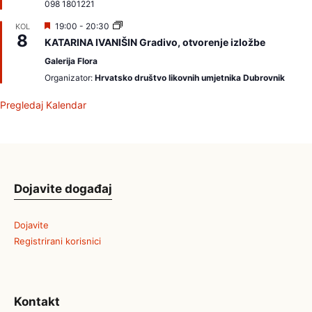
m
098 1801221
o
I
19:00
-
20:30
KOL
8
z
KATARINA IVANIŠIN Gradivo, otvorenje izložbe
d
v
Galerija Flora
a
Organizator:
Hrvatsko društvo likovnih umjetnika Dubrovnik
j
a
m
Pregledaj Kalendar
o
Dojavite događaj
Dojavite
Registrirani korisnici
Kontakt