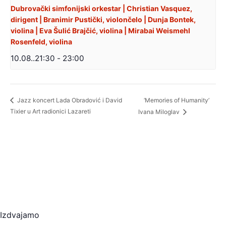
Dubrovački simfonijski orkestar | Christian Vasquez,
dirigent | Branimir Pustički, violončelo | Dunja Bontek,
violina | Eva Šulić Brajčić, violina | Mirabai Weismehl
Rosenfeld, violina
10.08..21:30
-
23:00
‘Memories of Humanity’
Jazz koncert Lada Obradović i David
Tixier u Art radionici Lazareti
Ivana Miloglav
Izdvajamo