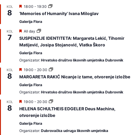
I
18:00
-
19:30
KOL
8
z
‘Memories of Humanity’ Ivana Miloglav
d
v
Galerija Flora
a
j
I
All day
KOL
a
7
z
SUSPENZIJE IDENTITETA: Margareta Lekić, Tihomir
m
d
Matijević, Josipa Stojanović, Vlatka Škoro
o
v
a
Galerija Flora
j
a
Organizator:
Hrvatsko društvo likovnih umjetnika Dubrovnik
m
o
I
19:00
-
20:30
KOL
8
z
MARGARETA RAKIĆ Nicanje iz tame, otvorenje izložbe
d
v
Galerija Flora
a
Organizator:
Hrvatsko društvo likovnih umjetnika Dubrovnik
j
a
I
19:00
-
20:30
KOL
m
8
z
o
HELENA SCHULTHEIS EDGELER Deus Machina,
d
otvorenje izložbe
v
a
Galerija Flora
j
a
Organizator:
Dubrovačka udruga likovnih umjetnika