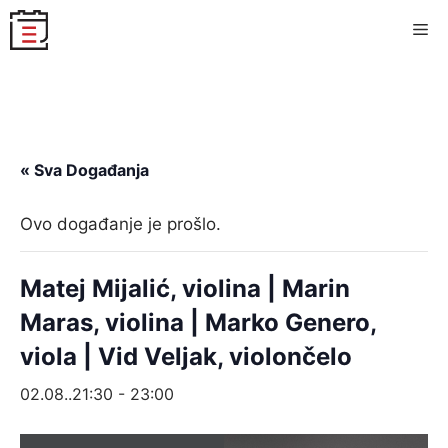
Skip
Me
to
content
« Sva Događanja
Ovo događanje je prošlo.
Matej Mijalić, violina | Marin
Maras, violina | Marko Genero,
viola | Vid Veljak, violončelo
02.08..21:30
-
23:00