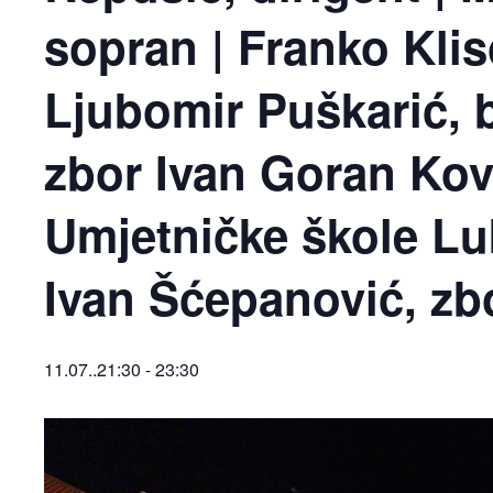
sopran | Franko Klis
Ljubomir Puškarić, 
zbor Ivan Goran Kova
Umjetničke škole Lu
Ivan Šćepanović, z
11.07..21:30
-
23:30