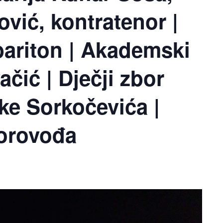
ović, kontratenor |
bariton | Akademski
čić | Dječji zbor
ke Sorkočevića |
borovođa