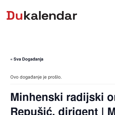
Skip
to
content
« Sva Događanja
Ovo događanje je prošlo.
Minhenski radijski or
Repušić, dirigent | 