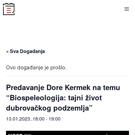
Skip
Me
to
content
« Sva Događanja
Ovo događanje je prošlo.
Predavanje Dore Kermek na temu
“Biospeleologija: tajni život
dubrovačkog podzemlja”
13.01.2023..18:00
-
19:00