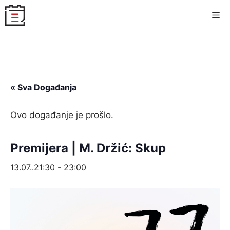
Skip
Me
to
content
« Sva Događanja
Ovo događanje je prošlo.
Premijera | M. Držić: Skup
13.07..21:30
-
23:00