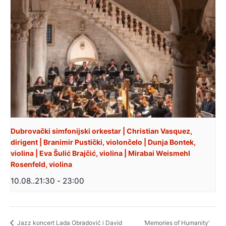
Dubrovački simfonijski orkestar | Christian Vasquez,
dirigent | Branimir Pustički, violončelo | Dunja Bontek,
violina | Eva Šulić Brajčić, violina | Mirabai Weismehl
Rosenfeld, violina
10.08..21:30
-
23:00
‘Memories of Humanity’
Jazz koncert Lada Obradović i David