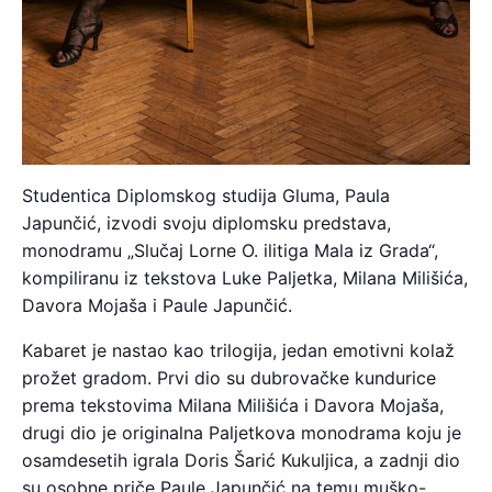
Studentica Diplomskog studija Gluma, Paula
Japunčić, izvodi svoju diplomsku predstava,
monodramu „Slučaj Lorne O. ilitiga Mala iz Grada“,
kompiliranu iz tekstova Luke Paljetka, Milana Milišića,
Davora Mojaša i Paule Japunčić.
Kabaret je nastao kao trilogija, jedan emotivni kolaž
prožet gradom. Prvi dio su dubrovačke kundurice
prema tekstovima Milana Milišića i Davora Mojaša,
drugi dio je originalna Paljetkova monodrama koju je
osamdesetih igrala Doris Šarić Kukuljica, a zadnji dio
su osobne priče Paule Japunčić na temu muško-