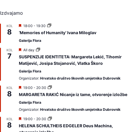
Izdvajamo
I
18:00
-
19:30
KOL
8
z
‘Memories of Humanity’ Ivana Miloglav
d
v
Galerija Flora
a
j
I
All day
KOL
a
7
z
SUSPENZIJE IDENTITETA: Margareta Lekić, Tihomir
m
d
Matijević, Josipa Stojanović, Vlatka Škoro
o
v
a
Galerija Flora
j
a
Organizator:
Hrvatsko društvo likovnih umjetnika Dubrovnik
m
o
I
19:00
-
20:30
KOL
8
z
MARGARETA RAKIĆ Nicanje iz tame, otvorenje izložbe
d
v
Galerija Flora
a
Organizator:
Hrvatsko društvo likovnih umjetnika Dubrovnik
j
a
I
19:00
-
20:30
KOL
m
8
z
o
HELENA SCHULTHEIS EDGELER Deus Machina,
d