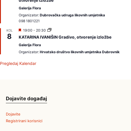
otvorenje izložbe
v
a
Galerija Flora
j
a
Organizator:
Dubrovačka udruga likovnih umjetnika
m
098 1801221
o
I
19:00
-
20:30
KOL
8
z
KATARINA IVANIŠIN Gradivo, otvorenje izložbe
d
v
Galerija Flora
a
Organizator:
Hrvatsko društvo likovnih umjetnika Dubrovnik
j
a
m
Pregledaj Kalendar
o
Dojavite događaj
Dojavite
Registrirani korisnici