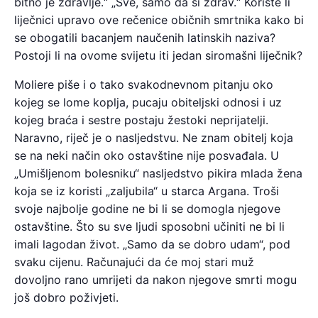
bitno je zdravlje.“ „Sve, samo da si zdrav.“ Koriste li
liječnici upravo ove rečenice običnih smrtnika kako bi
se obogatili bacanjem naučenih latinskih naziva?
Postoji li na ovome svijetu iti jedan siromašni liječnik?
Moliere piše i o tako svakodnevnom pitanju oko
kojeg se lome koplja, pucaju obiteljski odnosi i uz
kojeg braća i sestre postaju žestoki neprijatelji.
Naravno, riječ je o nasljedstvu. Ne znam obitelj koja
se na neki način oko ostavštine nije posvađala. U
„Umišljenom bolesniku“ nasljedstvo pikira mlada žena
koja se iz koristi „zaljubila“ u starca Argana. Troši
svoje najbolje godine ne bi li se domogla njegove
ostavštine. Što su sve ljudi sposobni učiniti ne bi li
imali lagodan život. „Samo da se dobro udam“, pod
svaku cijenu. Računajući da će moj stari muž
dovoljno rano umrijeti da nakon njegove smrti mogu
još dobro poživjeti.