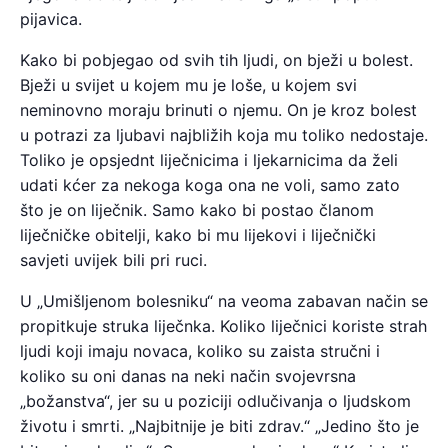
pijavica.
Kako bi pobjegao od svih tih ljudi, on bježi u bolest.
Bježi u svijet u kojem mu je loše, u kojem svi
neminovno moraju brinuti o njemu. On je kroz bolest
u potrazi za ljubavi najbližih koja mu toliko nedostaje.
Toliko je opsjednt liječnicima i ljekarnicima da želi
udati kćer za nekoga koga ona ne voli, samo zato
što je on liječnik. Samo kako bi postao članom
liječničke obitelji, kako bi mu lijekovi i liječnički
savjeti uvijek bili pri ruci.
U „Umišljenom bolesniku“ na veoma zabavan način se
propitkuje struka liječnka. Koliko liječnici koriste strah
ljudi koji imaju novaca, koliko su zaista stručni i
koliko su oni danas na neki način svojevrsna
„božanstva“, jer su u poziciji odlučivanja o ljudskom
životu i smrti. „Najbitnije je biti zdrav.“ „Jedino što je