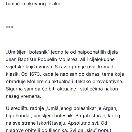
tumač znakovnog jezika.
***
„Umišljeni bolesnik“ jedno je od najpoznatijih djela
Jean Baptiste Poquelin Molierea, ali i cijelokupne
svjetske književnosti. S razlogom je ovaj komad
klasik. Od 1673. kada je napisan do danas, teme koje
obrađuje Moliere su aktualne i itekako provokativne.
Sigurna sam da će biti aktualne i stoljećima nakon
našeg vremena.
U središtu radnje „Umišljenog bolesnika“ je Argan,
hipohondar, umišljeni bolesnik. Bogati starac, kojeg
na sve strane iskorištavaju. Apsolutno svi. Od
njegove obitelji do liječnika. Svi ga „sišu“ poput