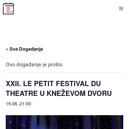
Skip
Me
to
content
« Sva Događanja
Ovo događanje je prošlo.
XXII. LE PETIT FESTIVAL DU
THEATRE U KNEŽEVOM DVORU
15.06..21:00