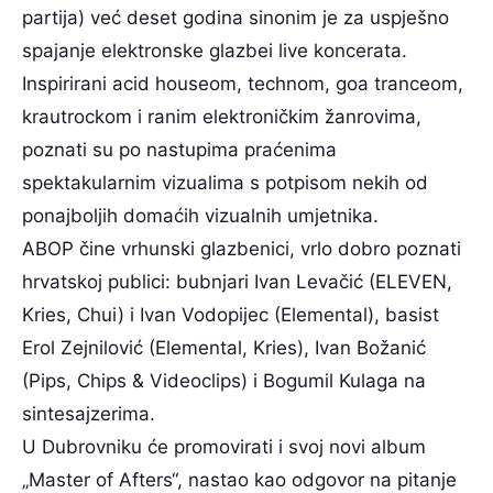
partija) već deset godina sinonim je za uspješno
spajanje elektronske glazbei live koncerata.
Inspirirani acid houseom, technom, goa tranceom,
krautrockom i ranim elektroničkim žanrovima,
poznati su po nastupima praćenima
spektakularnim vizualima s potpisom nekih od
ponajboljih domaćih vizualnih umjetnika.
ABOP čine vrhunski glazbenici, vrlo dobro poznati
hrvatskoj publici: bubnjari Ivan Levačić (ELEVEN,
Kries, Chui) i Ivan Vodopijec (Elemental), basist
Erol Zejnilović (Elemental, Kries), Ivan Božanić
(Pips, Chips & Videoclips) i Bogumil Kulaga na
sintesajzerima.
U Dubrovniku će promovirati i svoj novi album
„Master of Afters“, nastao kao odgovor na pitanje