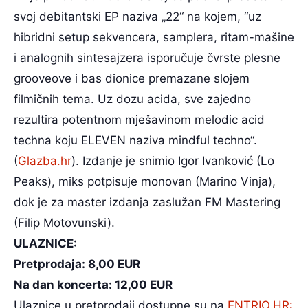
svoj debitantski EP naziva „22“ na kojem, “uz
hibridni setup sekvencera, samplera, ritam-mašine
i analognih sintesajzera isporučuje čvrste plesne
grooveove i bas dionice premazane slojem
filmičnih tema. Uz dozu acida, sve zajedno
rezultira potentnom mješavinom melodic acid
techna koju ELEVEN naziva mindful techno“.
(
Glazba.hr
). Izdanje je snimio Igor Ivanković (Lo
Peaks), miks potpisuje monovan (Marino Vinja),
dok je za master izdanja zaslužan FM Mastering
(Filip Motovunski).
ULAZNICE:
Pretprodaja: 8,00 EUR
Na dan koncerta: 12,00 EUR
Ulaznice u pretprodaji dostupne su na
ENTRIO.HR: