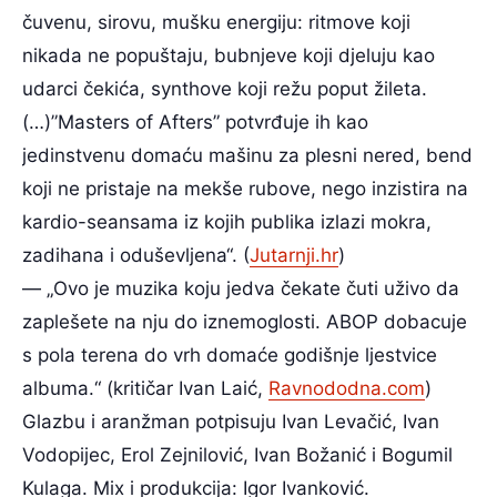
čuvenu, sirovu, mušku energiju: ritmove koji
nikada ne popuštaju, bubnjeve koji djeluju kao
udarci čekića, synthove koji režu poput žileta.
(…)”Masters of Afters” potvrđuje ih kao
jedinstvenu domaću mašinu za plesni nered, bend
koji ne pristaje na mekše rubove, nego inzistira na
kardio-seansama iz kojih publika izlazi mokra,
zadihana i oduševljena“. (
Jutarnji.hr
)
— „Ovo je muzika koju jedva čekate čuti uživo da
zaplešete na nju do iznemoglosti. ABOP dobacuje
s pola terena do vrh domaće godišnje ljestvice
albuma.“ (kritičar Ivan Laić,
Ravnododna.com
)
Glazbu i aranžman potpisuju Ivan Levačić, Ivan
Vodopijec, Erol Zejnilović, Ivan Božanić i Bogumil
Kulaga. Mix i produkcija: Igor Ivanković.