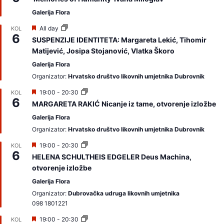
d
v
Galerija Flora
a
j
I
All day
KOL
a
6
z
SUSPENZIJE IDENTITETA: Margareta Lekić, Tihomir
m
d
Matijević, Josipa Stojanović, Vlatka Škoro
o
v
a
Galerija Flora
j
a
Organizator:
Hrvatsko društvo likovnih umjetnika Dubrovnik
m
o
I
19:00
-
20:30
KOL
6
z
MARGARETA RAKIĆ Nicanje iz tame, otvorenje izložbe
d
v
Galerija Flora
a
Organizator:
Hrvatsko društvo likovnih umjetnika Dubrovnik
j
a
I
19:00
-
20:30
KOL
m
6
z
o
HELENA SCHULTHEIS EDGELER Deus Machina,
d
otvorenje izložbe
v
a
Galerija Flora
j
a
Organizator:
Dubrovačka udruga likovnih umjetnika
m
098 1801221
o
I
19:00
-
20:30
KOL