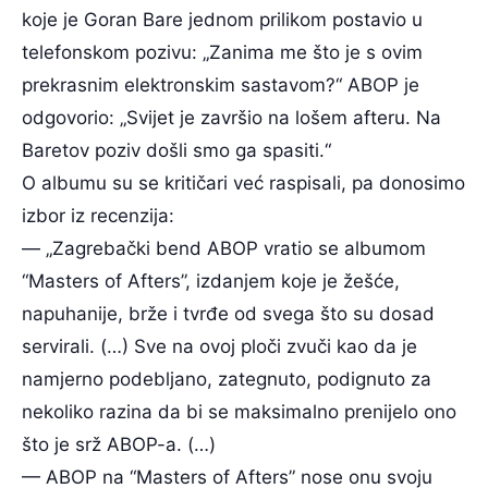
koje je Goran Bare jednom prilikom postavio u
telefonskom pozivu: „Zanima me što je s ovim
prekrasnim elektronskim sastavom?“ ABOP je
odgovorio: „Svijet je završio na lošem afteru. Na
Baretov poziv došli smo ga spasiti.“
O albumu su se kritičari već raspisali, pa donosimo
izbor iz recenzija:
— „Zagrebački bend ABOP vratio se albumom
“Masters of Afters”, izdanjem koje je žešće,
napuhanije, brže i tvrđe od svega što su dosad
servirali. (…) Sve na ovoj ploči zvuči kao da je
namjerno podebljano, zategnuto, podignuto za
nekoliko razina da bi se maksimalno prenijelo ono
što je srž ABOP-a. (…)
— ABOP na “Masters of Afters” nose onu svoju