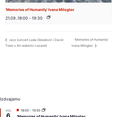
‘Memories of Humanity’ Ivana Miloglav
21.09..18:00
-
19:30
‘Memories of Humanity’
Jazz koncert Lada Obradović i David
Tixier u Art radionici Lazareti
Ivana Miloglav
Izdvajamo
I
18:00
-
19:30
KOL
6
z
‘Memories of Humanity’ Ivana Miloglav