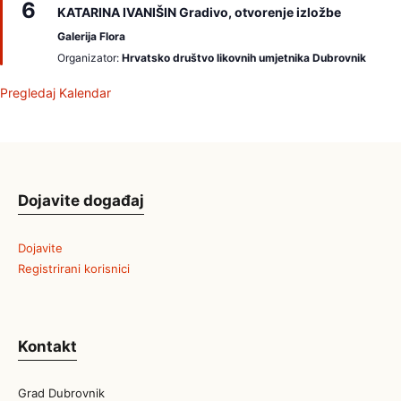
6
z
KATARINA IVANIŠIN Gradivo, otvorenje izložbe
d
v
Galerija Flora
a
Organizator:
Hrvatsko društvo likovnih umjetnika Dubrovnik
j
a
m
Pregledaj Kalendar
o
Dojavite događaj
Dojavite
Registrirani korisnici
Kontakt
Grad Dubrovnik