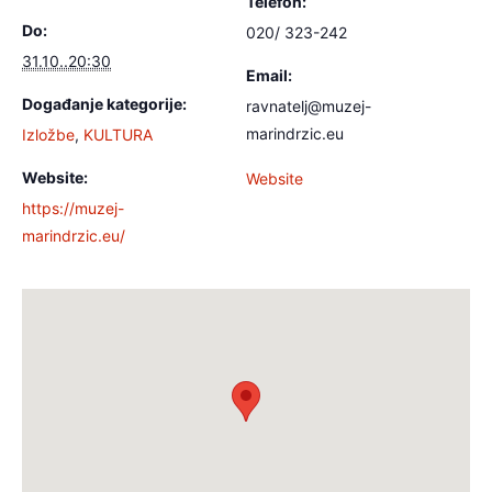
Telefon:
Do:
020/ 323-242
31.10..20:30
Email:
Događanje kategorije:
ravnatelj@muzej-
marindrzic.eu
Izložbe
,
KULTURA
Website:
Website
https://muzej-
marindrzic.eu/