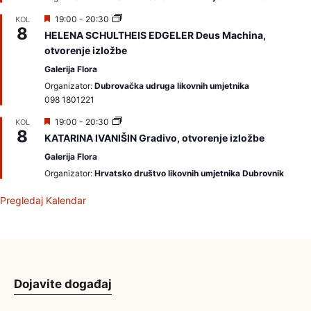
j
a
I
19:00
-
20:30
KOL
m
8
z
o
HELENA SCHULTHEIS EDGELER Deus Machina,
d
otvorenje izložbe
v
a
Galerija Flora
j
a
Organizator:
Dubrovačka udruga likovnih umjetnika
m
098 1801221
o
I
19:00
-
20:30
KOL
8
z
KATARINA IVANIŠIN Gradivo, otvorenje izložbe
d
v
Galerija Flora
a
Organizator:
Hrvatsko društvo likovnih umjetnika Dubrovnik
j
a
m
Pregledaj Kalendar
o
Dojavite događaj