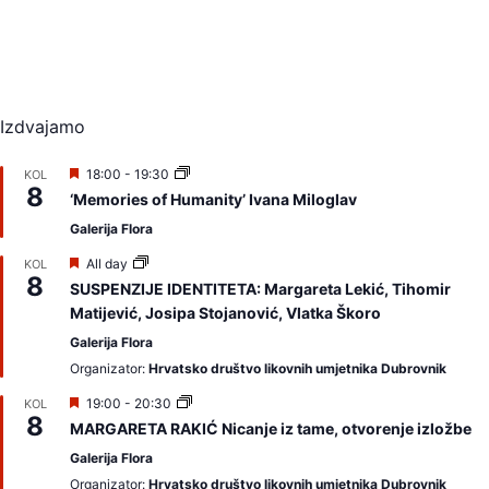
Izdvajamo
I
18:00
-
19:30
KOL
8
z
‘Memories of Humanity’ Ivana Miloglav
d
v
Galerija Flora
a
j
I
All day
KOL
a
8
z
SUSPENZIJE IDENTITETA: Margareta Lekić, Tihomir
m
d
Matijević, Josipa Stojanović, Vlatka Škoro
o
v
a
Galerija Flora
j
a
Organizator:
Hrvatsko društvo likovnih umjetnika Dubrovnik
m
o
I
19:00
-
20:30
KOL
8
z
MARGARETA RAKIĆ Nicanje iz tame, otvorenje izložbe
d
v
Galerija Flora
a
Organizator:
Hrvatsko društvo likovnih umjetnika Dubrovnik