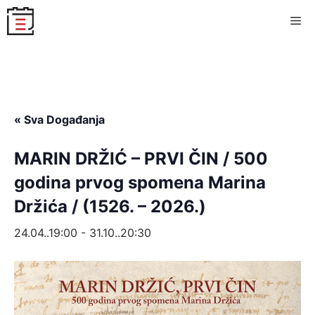
Skip
Me
to
content
« Sva Događanja
MARIN DRŽIĆ – PRVI ČIN / 500
godina prvog spomena Marina
Držića / (1526. – 2026.)
24.04..19:00
-
31.10..20:30