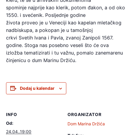
kleru, te se u arhivskim dokumentima
spominje najprije kao klerik, potom đakon, a od oko
1550. i svećenik. Posljednje godine
života proveo je u Veneciji kao kapelan mletačkog
nadbiskupa, a pokopan je u tamošnjoj
crkvi Svetih Ivana i Pavla, zvanoj Zanipoli 1567.
godine. Stoga nas posebno veseli što će ova
izložba tematizirati i tu važnu, pomalo zanemarenu
činjenicu o dum Marinu Držiću.
Dodaj u kalendar
INFO
ORGANIZATOR
Od:
Dom Marina Držića
24.04..19:00