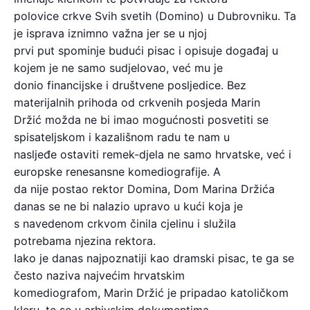
polovice crkve Svih svetih (Domino) u Dubrovniku. Ta
je isprava iznimno važna jer se u njoj
prvi put spominje budući pisac i opisuje događaj u
kojem je ne samo sudjelovao, već mu je
donio financijske i društvene posljedice. Bez
materijalnih prihoda od crkvenih posjeda Marin
Držić možda ne bi imao mogućnosti posvetiti se
spisateljskom i kazališnom radu te nam u
nasljeđe ostaviti remek-djela ne samo hrvatske, već i
europske renesansne komediografije. A
da nije postao rektor Domina, Dom Marina Držića
danas se ne bi nalazio upravo u kući koja je
s navedenom crkvom činila cjelinu i služila
potrebama njezina rektora.
Iako je danas najpoznatiji kao dramski pisac, te ga se
često naziva najvećim hrvatskim
komediografom, Marin Držić je pripadao katoličkom