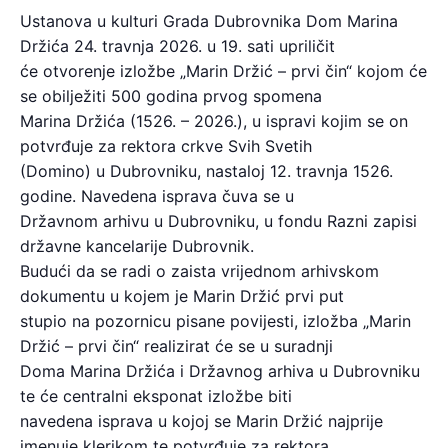
Ustanova u kulturi Grada Dubrovnika Dom Marina
Držića 24. travnja 2026. u 19. sati upriličit
će otvorenje izložbe „Marin Držić – prvi čin“ kojom će
se obilježiti 500 godina prvog spomena
Marina Držića (1526. – 2026.), u ispravi kojim se on
potvrđuje za rektora crkve Svih Svetih
(Domino) u Dubrovniku, nastaloj 12. travnja 1526.
godine. Navedena isprava čuva se u
Državnom arhivu u Dubrovniku, u fondu Razni zapisi
državne kancelarije Dubrovnik.
Budući da se radi o zaista vrijednom arhivskom
dokumentu u kojem je Marin Držić prvi put
stupio na pozornicu pisane povijesti, izložba „Marin
Držić – prvi čin“ realizirat će se u suradnji
Doma Marina Držića i Državnog arhiva u Dubrovniku
te će centralni eksponat izložbe biti
navedena isprava u kojoj se Marin Držić najprije
imenuje klerikom te potvrđuje za rektora