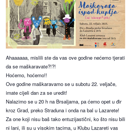
Ahaaaaaa, mislili ste da vas ove godine nećemo tjerati
da se maškaravate?!?!
Hoćemo, hoćemo!!
Ove godine maškaravamo se u subotu 22. veljače,
imate cijeli dan za se uredit!
Nalazimo se u 20 h na Brsaljama, pa ćemo opet u đir
kroz Grad, preko Straduna i onda na bal u Lazarete!
Za one koji nisu baš tako entuzijastični, ko što nisu bili
ni lani, ili su u visokim tacima, u Klubu Lazareti vas