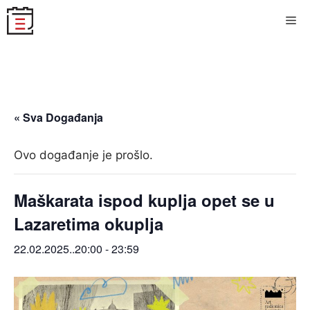
Skip
Me
to
content
« Sva Događanja
Ovo događanje je prošlo.
Maškarata ispod kuplja opet se u
Lazaretima okuplja
22.02.2025..20:00
-
23:59