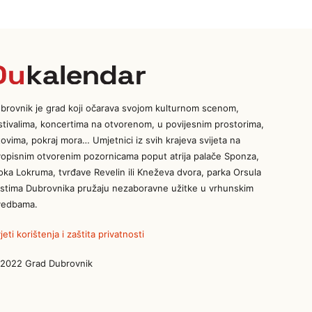
brovnik je grad koji očarava svojom kulturnom scenom,
stivalima, koncertima na otvorenom, u povijesnim prostorima,
tovima, pokraj mora… Umjetnici iz svih krajeva svijeta na
vopisnim otvorenim pozornicama poput atrija palače Sponza,
oka Lokruma, tvrđave Revelin ili Kneževa dvora, parka Orsula
stima Dubrovnika pružaju nezaboravne užitke u vrhunskim
vedbama.
jeti korištenja i zaštita privatnosti
2022 Grad Dubrovnik