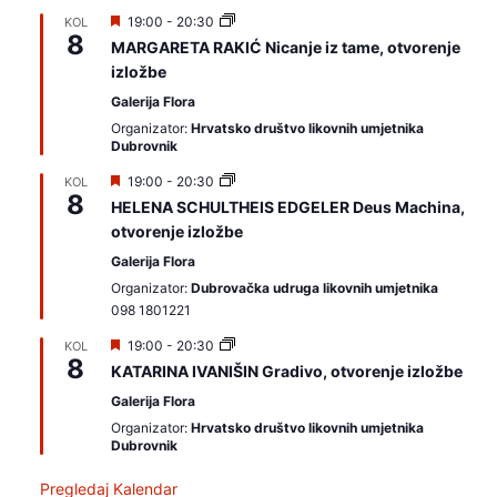
I
19:00
-
20:30
KOL
8
z
MARGARETA RAKIĆ Nicanje iz tame, otvorenje
d
izložbe
v
a
Galerija Flora
j
a
Organizator:
Hrvatsko društvo likovnih umjetnika
m
Dubrovnik
o
I
19:00
-
20:30
KOL
8
z
HELENA SCHULTHEIS EDGELER Deus Machina,
d
otvorenje izložbe
v
a
Galerija Flora
j
a
Organizator:
Dubrovačka udruga likovnih umjetnika
m
098 1801221
o
I
19:00
-
20:30
KOL
8
z
KATARINA IVANIŠIN Gradivo, otvorenje izložbe
d
v
Galerija Flora
a
Organizator:
Hrvatsko društvo likovnih umjetnika
j
Dubrovnik
a
m
o
Pregledaj Kalendar