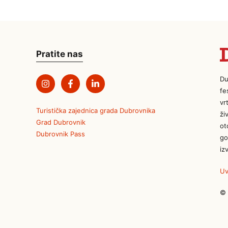
Pratite nas
Du
fe
vr
Turistička zajednica grada Dubrovnika
ži
Grad Dubrovnik
ot
Dubrovnik Pass
go
iz
Uv
© 