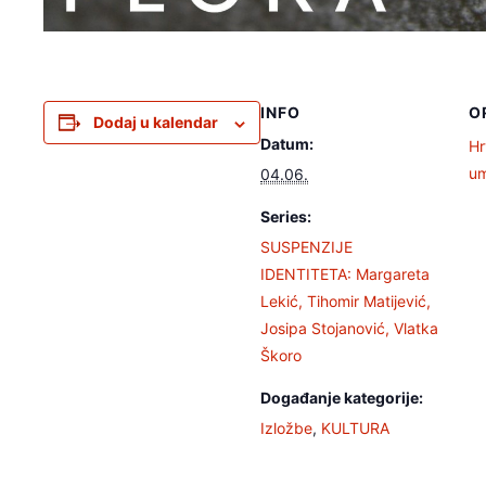
INFO
O
Dodaj u kalendar
Datum:
Hr
um
04.06.
Series:
SUSPENZIJE
IDENTITETA: Margareta
Lekić, Tihomir Matijević,
Josipa Stojanović, Vlatka
Škoro
Događanje kategorije:
Izložbe
,
KULTURA