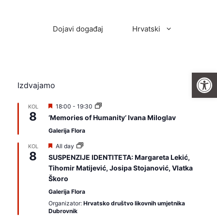
Dojavi događaj
Hrvatski
Open
Izdvajamo
I
18:00
-
19:30
KOL
8
z
‘Memories of Humanity’ Ivana Miloglav
d
v
Galerija Flora
a
j
I
All day
KOL
a
8
z
SUSPENZIJE IDENTITETA: Margareta Lekić,
m
d
Tihomir Matijević, Josipa Stojanović, Vlatka
o
v
a
Škoro
j
Galerija Flora
a
m
Organizator:
Hrvatsko društvo likovnih umjetnika
o
Dubrovnik