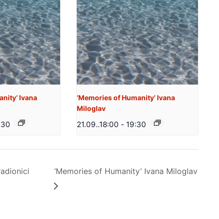
nity’ Ivana
‘Memories of Humanity’ Ivana
Miloglav
:30
21.09..18:00
-
19:30
adionici
‘Memories of Humanity’ Ivana Miloglav